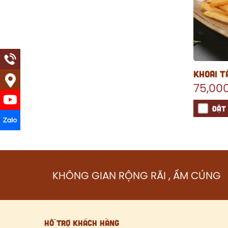
KHOAI T
75,00
ĐẶT
KHÔNG GIAN RỘNG RÃI , ẤM CÚNG
HỖ TRỢ KHÁCH HÀNG