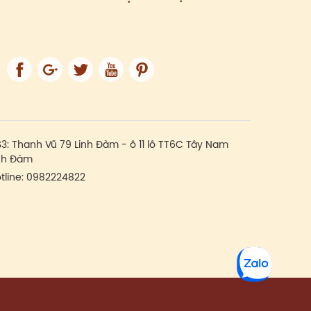
3:
Thanh Vũ 79 Linh Đàm - ô 11 lô TT6C Tây Nam
nh Đàm
tline:
0982224822