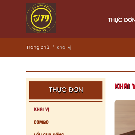
THỰC ĐƠ
Trang chủ
Khai vị
KHAI V
THỰC ĐƠN
Khai vị
Combo
Lẩu cua đồng