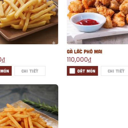
GÀ LẮC PHÔ MAI
0₫
110,000₫
 MÓN
Chi tiết
ĐẶT MÓN
Chi tiết