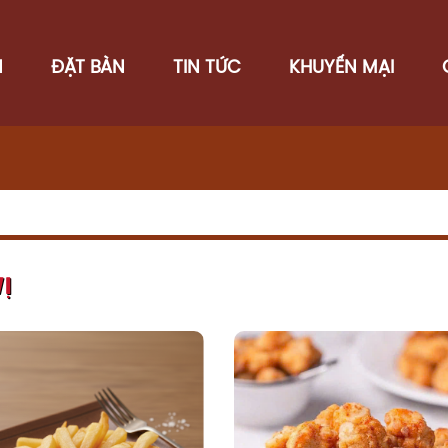
N
ĐẶT BÀN
TIN TỨC
KHUYẾN MẠI
Ị