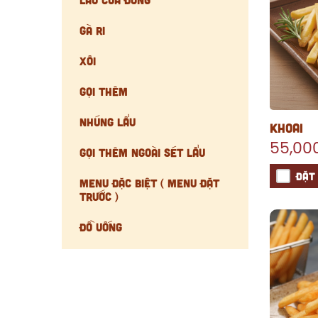
Gà ri
Xôi
Gọi Thêm
Nhúng Lẩu
KHOAI
55,00
Gọi Thêm Ngoài Sét Lẩu
ĐẶT
Menu Đặc Biệt ( Menu Đặt
Trước )
Đồ uống