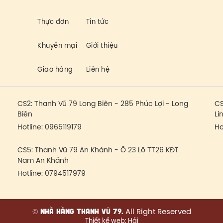
Thực đơn
Tin tức
Khuyến mại
Giới thiệu
Giao hàng
Liên hệ
CS2:
Thanh Vũ 79 Long Biên - 285 Phúc Lợi - Long
CS
Biên
Li
Hotline:
0965119179
Ho
CS5:
Thanh Vũ 79 An Khánh - Ô 23 Lô TT26 KĐT
Nam An Khánh
Hotline:
0794517979
All Right Reserved
© Nhà hàng Thanh Vũ 79.
Thiết kế web:
Hải